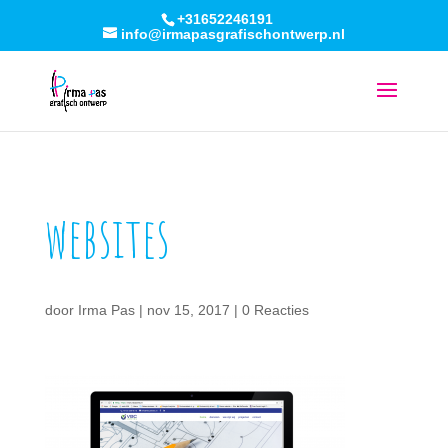
+31652246191
info@irmapasgrafischontwerp.nl
websites
door
Irma Pas
|
nov 15, 2017
|
0 Reacties