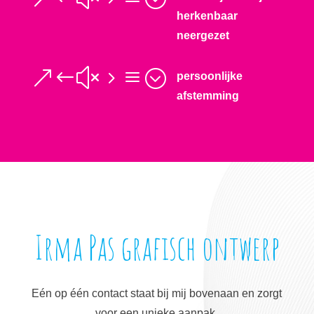
herkenbaar
neergezet
&#x5a;
persoonlijke
afstemming
Irma Pas grafisch ontwerp
Eén op één contact staat bij mij bovenaan en zorgt
voor een unieke aanpak.