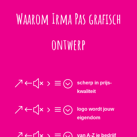
Waarom Irma Pas grafisch
ontwerp
&#x5a;
scherp in prijs-
kwaliteit
&#x5a;
logo wordt jouw
eigendom
&#x5a;
van A-Z je bedrijf