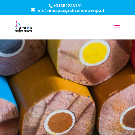
+31652246191
info@irmapasgrafischontwerp.nl