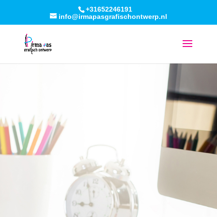
+31652246191
info@irmapasgrafischontwerp.nl