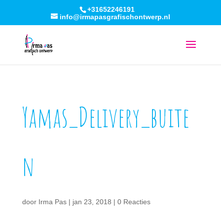
+31652246191
info@irmapasgrafischontwerp.nl
Yamas_Delivery_buite
n
door
Irma Pas
|
jan 23, 2018
|
0 Reacties