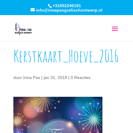
+31652246191
info@irmapasgrafischontwerp.nl
Kerstkaart_Hoeve_2016
door
Irma Pas
|
jan 31, 2018
|
0 Reacties