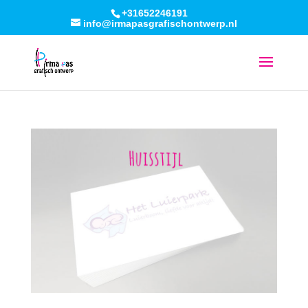
+31652246191
info@irmapasgrafischontwerp.nl