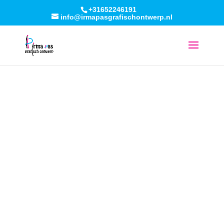
+31652246191
info@irmapasgrafischontwerp.nl